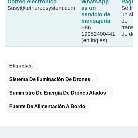
Correo electrónico
WhatsApp
Págin
Susy@tetheredsystem.com
es un
Se tra
servicio de
un sis
mensajería
de
+86
transf
19952400441
de dat
(en inglés)
Etiquetas:
Sistema De Iluminación De Drones
Suministro De Energía De Drones Atados
Fuente De Alimentación A Bordo