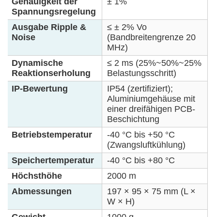
Genauigkeit der
± 1%
Spannungsregelung
Ausgabe Ripple &
≤ ± 2% Vo
Noise
(Bandbreitengrenze 20
MHz)
Dynamische
≤ 2 ms (25%~50%~25%
Reaktionserholung
Belastungsschritt)
IP-Bewertung
IP54 (zertifiziert);
Aluminiumgehäuse mit
einer dreifähigen PCB-
Beschichtung
Betriebstemperatur
-40 °C bis +50 °C
(Zwangsluftkühlung)
Speichertemperatur
-40 °C bis +80 °C
Höchsthöhe
2000 m
Abmessungen
197 × 95 × 75 mm (L ×
W × H)
Gewicht
1000 g