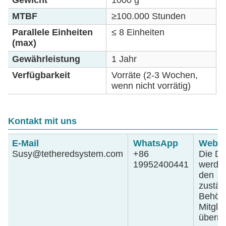
MTBF
≥100.000 Stunden
Parallele Einheiten
≤ 8 Einheiten
(max)
Gewährleistung
1 Jahr
Verfügbarkeit
Vorräte (2-3 Wochen,
wenn nicht vorrätig)
Kontakt mit uns
E-Mail
WhatsApp
Webse
Susy@tetheredsystem.com
+86
Die Da
19952400441
werde
den
zustän
Behör
Mitgli
übermit