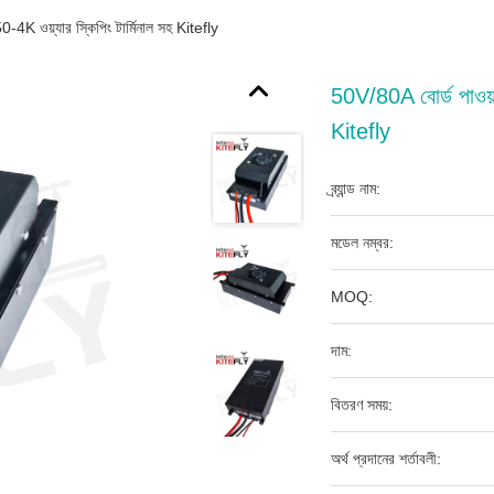
K ওয়্যার স্কিপিং টার্মিনাল সহ Kitefly
50V/80A বোর্ড পাওয়
Kitefly
ব্র্যান্ড নাম:
মডেল নম্বর:
MOQ:
দাম:
বিতরণ সময়:
অর্থ প্রদানের শর্তাবলী: