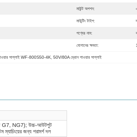
মাউন্ট অপশন:
মাউন্টিং টাইপ:
পণ্যের নাম:
যোগানের ক্ষমতা:
 পাওয়ার সাপ্লাই WF-800S50-4K
, 
50V/80A ড্রোন পাওয়ার সাপ্লাই
 G7, NG7); উচ্চ-আউটপুট
টেম ম্যাচিংয়ের জন্য পরামর্শ দল