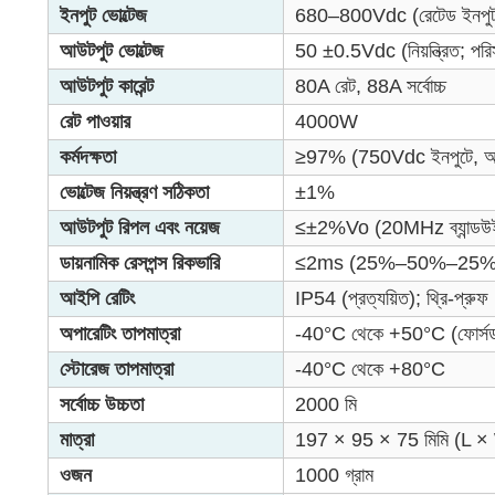
ইনপুট ভোল্টেজ
680–800Vdc (রেটেড ইনপু
আউটপুট ভোল্টেজ
50 ±0.5Vdc (নিয়ন্ত্রিত; 
আউটপুট কারেন্ট
80A রেট, 88A সর্বোচ্চ
রেট পাওয়ার
4000W
কর্মদক্ষতা
≥97% (750Vdc ইনপুটে, অর
ভোল্টেজ নিয়ন্ত্রণ সঠিকতা
±1%
আউটপুট রিপল এবং নয়েজ
≤±2%Vo (20MHz ব্যান্ডউই
ডায়নামিক রেসপন্স রিকভারি
≤2ms (25%–50%–25% ল
আইপি রেটিং
IP54 (প্রত্যয়িত); থ্রি-প্রু
অপারেটিং তাপমাত্রা
-40°C থেকে +50°C (ফোর্সড এ
স্টোরেজ তাপমাত্রা
-40°C থেকে +80°C
সর্বোচ্চ উচ্চতা
2000 মি
মাত্রা
197 × 95 × 75 মিমি (L 
ওজন
1000 গ্রাম