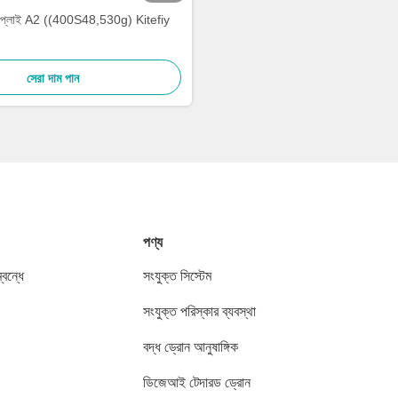
র সাপ্লাই A2 ((400S48,530g) Kitefiy
সেরা দাম পান
পণ্য
বন্ধে
সংযুক্ত সিস্টেম
সংযুক্ত পরিস্কার ব্যবস্থা
বদ্ধ ড্রোন আনুষাঙ্গিক
ডিজেআই টেদারড ড্রোন