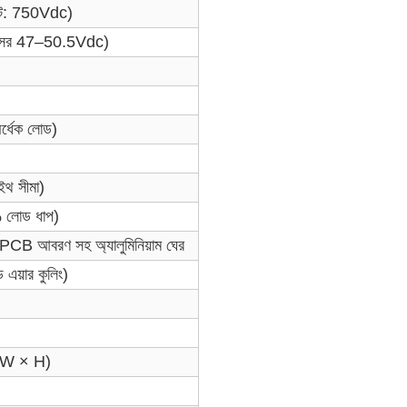
ট: 750Vdc)
পরিসর 47–50.5Vdc)
্ধেক লোড)
থ সীমা)
োড ধাপ)
ফ PCB আবরণ সহ অ্যালুমিনিয়াম ঘের
য়ার কুলিং)
× W × H)