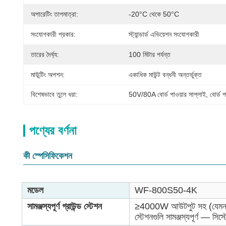
অপারেটিং তাপমাত্রা:
-20°C থেকে 50°C
সংযোগকারী প্রকার:
স্ট্যান্ডার্ড এভিয়েশন সংযোগকারী
তারের দৈর্ঘ্য:
100 মিটার পর্যন্ত
মাউন্টিং অপশন:
একাধিক মাউন্ট বন্ধনী অন্তর্ভুক্ত
বিশেষভাবে তুলে ধরা:
50V/80A বোর্ড পাওয়ার সাপ্লাই
, 
বোর্ড
পণ্যের বর্ণনা
কী স্পেসিফিকেশন
মডেল
WF-800S50-4K
সামঞ্জস্যপূর্ণ গ্রাউন্ড স্টেশন
≥4000W আউটপুট সহ (যেমন
স্টেশনগুলি সামঞ্জস্যপূর্ণ — সিস্