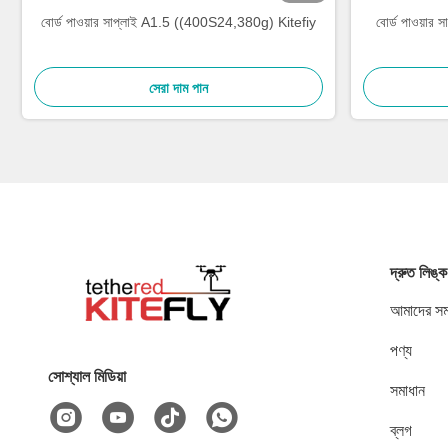
বোর্ড পাওয়ার সাপ্লাই A1.5 ((400S24,380g) Kitefiy
বোর্ড পাওয়া
সেরা দাম পান
দ্রুত লিঙ্ক
আমাদের সম্
পণ্য
সোশ্যাল মিডিয়া
সমাধান
ব্লগ