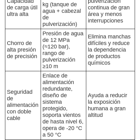
Capacidad
pulverización
kg (tanque de
de carga útil
continua de gran
agua + cabezal
ultra alta
área y menos
de
interrupciones
pulverización)
Presión de agua
Elimina manchas
de 12 MPa
Chorro de
difíciles y reduce
(≈120 bar),
alta presión
la dependencia
rango de
de precisión
de productos
pulverización
químicos
≥10 m
Enlace de
alimentación
redundante,
Seguridad
diseño de
Ayuda a reducir
de
sistema
la exposición
alimentación
protegido,
humana a gran
con doble
soporta vientos
altitud
cable
de hasta nivel 6,
opera de -20 °C
a 50 °C