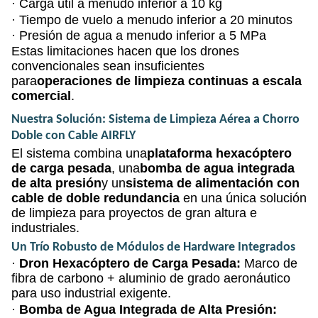
·
Carga útil a menudo inferior a 10 kg
·
Tiempo de vuelo a menudo inferior a 20 minutos
·
Presión de agua a menudo inferior a 5 MPa
Estas limitaciones hacen que los drones
convencionales sean insuficientes
para
operaciones de limpieza continuas a escala
comercial
.
Nuestra Solución: Sistema de Limpieza Aérea a Chorro
Doble con Cable AIRFLY
El sistema combina una
plataforma hexacóptero
de carga pesada
, una
bomba de agua integrada
de alta presión
y un
sistema de alimentación con
cable de doble redundancia
en una única solución
de limpieza para proyectos de gran altura e
industriales.
Un Trío Robusto de Módulos de Hardware Integrados
·
Dron Hexacóptero de Carga Pesada:
Marco de
fibra de carbono + aluminio de grado aeronáutico
para uso industrial exigente.
·
Bomba de Agua Integrada de Alta Presión: