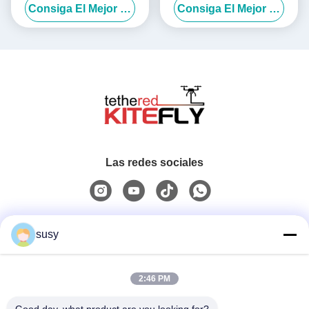
Consiga El Mejor Precio
Consiga El Mejor Precio
energía Drones SF-90X-150
Tiempo de vuelo largo SF-
Kitefly
90X-110 Paloma
Las redes sociales
Contacto rápido
susy
Teléfono
2:46 PM
0086-19952400441