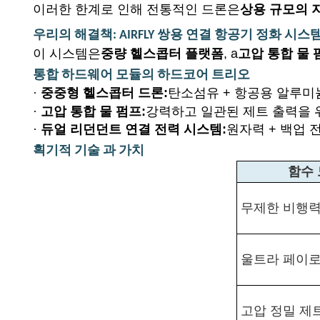
이러한 한계로 인해 전통적인 드론은
상용 규모의 
우리의 해결책: AIRFLY 쌍용 연결 항공기 정화 시스
이 시스템은
중량 헬스콥터 플랫폼
, a
고압 통합 물 
통합 하드웨어 모듈의 하드코어 트리오
·
중중형 헬스콥터 드론:
탄소섬유 + 항공용 알루미
·
고압 통합 물 펌프:
강력하고 일관된 제트 출력을 위
·
듀얼 리던던트 연결 전력 시스템:
원자력 + 백업 
획기적 기술 과 가치
함수
무제한 비행
울트라 페이로
고압 정밀 제