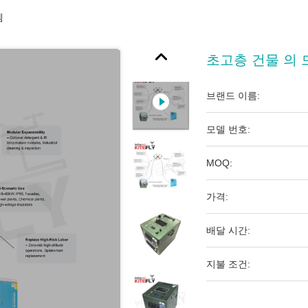
템
초고층 건물 의 
브랜드 이름:
모델 번호:
MOQ:
가격:
배달 시간:
지불 조건: