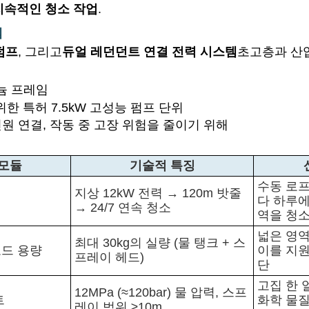
지속적인 청소 작업
.
템
펌프
, 그리고
듀얼 레던던트 연결 전력 시스템
초고층과 산
늄 프레임
한 특허 7.5kW 고성능 펌프 단위
전원 연결, 작동 중 고장 위험을 줄이기 위해
 모듈
기술적 특징
수동 로
지상 12kW 전력 → 120m 밧줄
력
다 하루에
→ 24/7 연속 청소
역을 청
넓은 영
최대 30kg의 실량 (물 탱크 + 스
드 용량
이를 지원
프레이 헤드)
단
고집 한 
12MPa (≈120bar) 물 압력, 스프
트
화학 물질
레이 범위 ≥10m