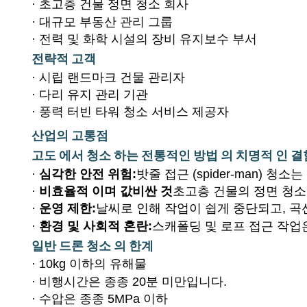
·
초고층 건물 정면 청소 회사
·
대규모 부동산 관리 그룹
·
전력 및 화학 시설의 장비 유지보수 부서
전략적 고객
·
시립 랜드마크 건물 관리자
·
다리 유지 관리 기관
·
풍력 터빈 타워 청소 서비스 제공자
산업의 고통점
고도 에서 청소 하는 전통적인 방법 의 치명적 인 결
·
심각한 안전 위험:
밧줄 접근 (spider-man)
·
비효율적 이며 값비싼 것
초고층 건물의 정면 청소
·
운영 제한:
날씨로 인해 작업이 쉽게 중단되고, 곡
·
환경 및 사회적 혼란:
스캐폴딩 및 로프 접근 작업은
일반 드론 청소 의 한계
·
10kg 이하의 유해물
·
비행시간은 종종 20분 미만입니다.
·
수압은 종종 5MPa 이하