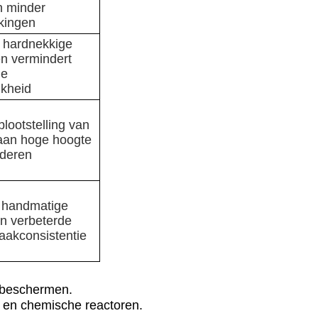
n minder
kingen
r hardnekkige
en vermindert
he
jkheid
blootstelling van
an hoge hoogte
nderen
 handmatige
en verbeterde
akconsistentie
e beschermen.
s en chemische reactoren.