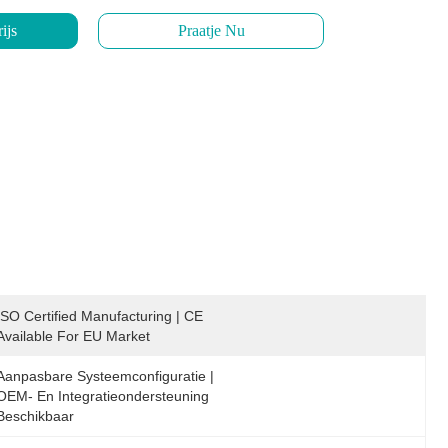
ijs
Praatje Nu
ISO Certified Manufacturing | CE 
Available For EU Market
Aanpasbare Systeemconfiguratie | 
OEM- En Integratieondersteuning 
Beschikbaar