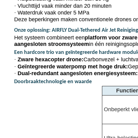
·
Vluchttijd vaak minder dan 20 minuten
·
Waterdruk vaak onder 5 MPa
Deze beperkingen maken conventionele drones o
Onze oplossing: AIRFLY Dual-Tethered Air Jet Reinigin
Het systeem combineert een
platform voor zware
aangesloten stroomsysteem
in één reinigingsop
Een hardcore trio van geïntegreerde hardware modul
·
Zware hexacopter drone:
Carbonvezel + luchtvaa
·
Geïntegreerde waterpomp met hoge druk:
Gep
·
Dual-redundant aangesloten energiesysteem:
Doorbraaktechnologie en waarde
Functie
Onbeperkt vl
Ultra-belastin