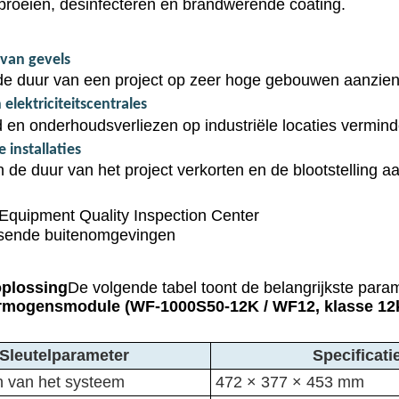
sproeien, desinfecteren en brandwerende coating.
 van gevels
 duur van een project op zeer hoge gebouwen aanzienlijk 
elektriciteitscentrales
jd en onderhoudsverliezen op industriële locaties vermin
installaties
an de duur van het project verkorten en de blootstelling 
 Equipment Quality Inspection Center
eisende buitenomgevingen
oplossing
De volgende tabel toont de belangrijkste para
rmogensmodule (WF-1000S50-12K / WF12, klasse 1
Sleutelparameter
Specificati
n van het systeem
472 × 377 × 453 mm