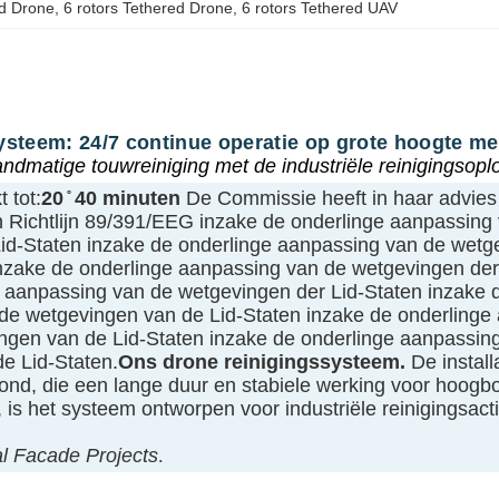
ed Drone
, 
6 rotors Tethered Drone
, 
6 rotors Tethered UAV
ysteem: 24/7 continue operatie op grote hoogte m
dmatige touwreiniging met de industriële reinigingsoplo
 tot:
20 ̊ 40 minuten
De Commissie heeft in haar advies o
n Richtlijn 89/391/EEG inzake de onderlinge aanpassing
id-Staten inzake de onderlinge aanpassing van de wetge
nzake de onderlinge aanpassing van de wetgevingen der
e aanpassing van de wetgevingen der Lid-Staten inzake
 de wetgevingen van de Lid-Staten inzake de onderlinge
ngen van de Lid-Staten inzake de onderlinge aanpassin
e Lid-Staten.
Ons drone reinigingssysteem.
De install
de grond, die een lange duur en stabiele werking voor hoog
, is het systeem ontworpen voor industriële reinigingsacti
l Facade Projects
.