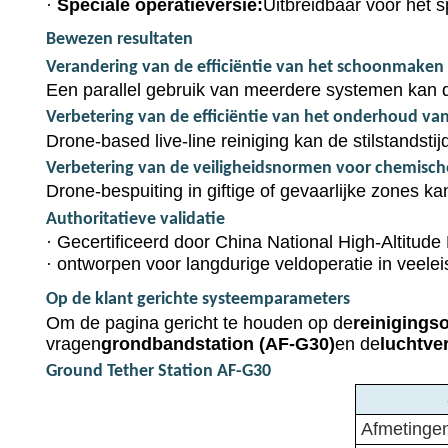
·
Speciale operatieversie:
Uitbreidbaar voor het 
Bewezen resultaten
Verandering van de efficiëntie van het schoonmaken
Een parallel gebruik van meerdere systemen kan de
Verbetering van de efficiëntie van het onderhoud van 
Drone-based live-line reiniging kan de stilstandsti
Verbetering van de veiligheidsnormen voor chemische 
Drone-bespuiting in giftige of gevaarlijke zones k
Authoritatieve validatie
·
Gecertificeerd door China National High-Altitude
·
ontworpen voor langdurige veldoperatie in veel
Op de klant gerichte systeemparameters
Om de pagina gericht te houden op de
reinigings
vragen
grondbandstation (AF-G30)
en de
luchtve
Ground Tether Station AF-G30
Afmetinge