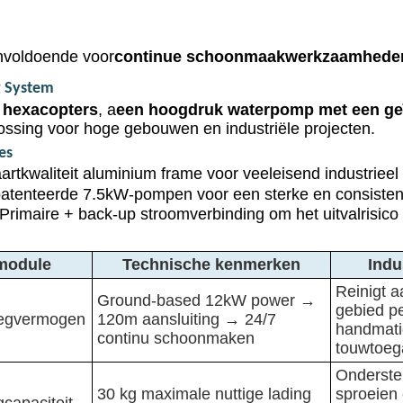
nvoldoende voor
continue schoonmaakwerkzaamheden
g System
 hexacopters
, a
een hoogdruk waterpomp met een ge
lossing voor hoge gebouwen en industriële projecten.
es
rtkwaliteit aluminium frame voor veeleisend industrieel 
atenteerde 7.5kW-pompen voor een sterke en consistente
Primaire + back-up stroomverbinding om het uitvalrisico
module
Technische kenmerken
Indu
Reinigt a
Ground-based 12kW power →
gebied p
iegvermogen
120m aansluiting → 24/7
handmat
continu schoonmaken
touwtoeg
Onderste
30 kg maximale nuttige lading
sproeien 
gcapaciteit