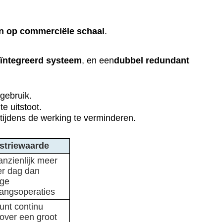
 op commerciële schaal
.
ïntegreerd systeem
, en een
dubbel redundant
gebruik.
 uitstoot.
 tijdens de werking te verminderen.
striewaarde
anzienlijk meer
er dag dan
ige
angsoperaties
unt continu
over een groot