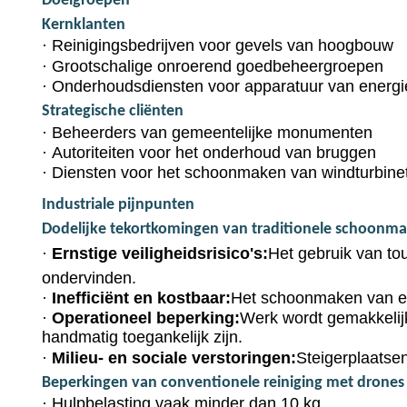
Doelgroepen
Kernklanten
·
Reinigingsbedrijven voor gevels van hoogbouw
·
Grootschalige onroerend goedbeheergroepen
·
Onderhoudsdiensten voor apparatuur van energie
Strategische cliënten
·
Beheerders van gemeentelijke monumenten
·
Autoriteiten voor het onderhoud van bruggen
·
Diensten voor het schoonmaken van windturbine
Industriale pijnpunten
Dodelijke tekortkomingen van traditionele schoonma
·
Ernstige veiligheidsrisico's:
Het gebruik van to
ondervinden.
·
Inefficiënt en kostbaar:
Het schoonmaken van ee
·
Operationeel beperking:
Werk wordt gemakkelijk 
handmatig toegankelijk zijn.
·
Milieu- en sociale verstoringen:
Steigerplaatse
Beperkingen van conventionele reiniging met drones
·
Hulpbelasting vaak minder dan 10 kg