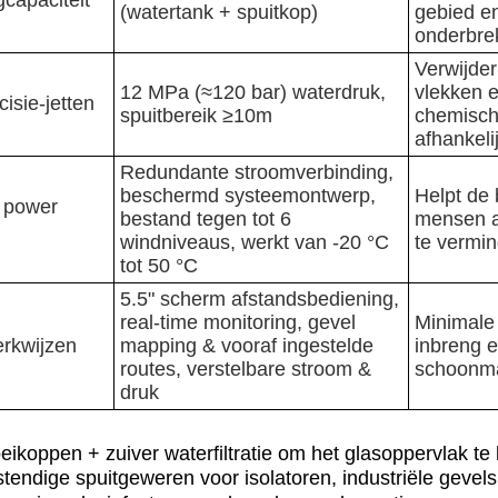
(watertank + spuitkop)
gebied e
onderbre
Verwijde
12 MPa (≈120 bar) waterdruk,
vlekken 
isie-jetten
spuitbereik ≥10m
chemisc
afhankeli
Redundante stroomverbinding,
beschermd systeemontwerp,
Helpt de 
d power
bestand tegen tot 6
mensen a
windniveaus, werkt van -20 °C
te vermi
tot 50 °C
5.5" scherm afstandsbediening,
real-time monitoring, gevel
Minimale
erkwijzen
mapping & vooraf ingestelde
inbreng 
routes, verstelbare stroom &
schoonma
druk
eikoppen + zuiver waterfiltratie om het glasoppervlak t
tendige spuitgeweren voor isolatoren, industriële gevel