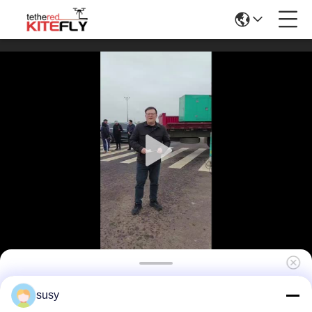
Drone Reinigingssysteem voor Hoge
susy
Gebouwen Kitefly