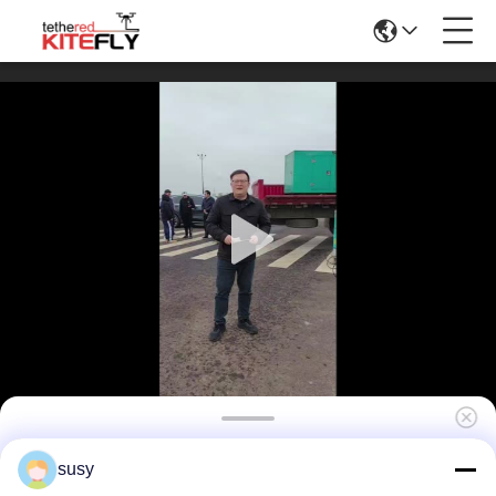
Σύστημα Καθαρισμού με Δρόνο για Υψηλά
susy
Κτίρια