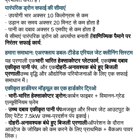
पारंपरिक ड्रोन सफाई की सीमाएं
·
उपयोगी भार अक्सर 10 किलोग्राम से कम
·
उड़ान का समय अक्सर 20 मिनट से कम होता है
·
पानी का दबाव अक्सर 5 एमपीए से कम होता है
ये सीमाएं पारंपरिक ड्रोन को अपर्याप्त बनाती हैं
वाणिज्यिक पैमाने पर
निरंतर सफाई कार्य
.
हमारा समाधान: एअरफ्लाय डबल-टीडेड एरियल जेट क्लीनिंग सिस्टम
यह प्रणाली एक
भारी भारित हेक्साकोप्टर प्लेटफार्म
, एक
उच्च दबाव
एकीकृत पानी पंप
, और एक
दोहरी-अनावश्यक बंधे हुए बिजली
प्रणाली
उच्च वृद्धि और औद्योगिक परियोजनाओं के लिए एक सफाई
समाधान में।
एकीकृत हार्डवेयर मॉड्यूल का एक हार्डकोर ट्रिओ
·
भारी-भारित हेक्साकोप्टर ड्रोन:
कार्बन फाइबर + विमानन-ग्रेड
एल्यूमीनियम फ्रेम
·
उच्च दबाव एकीकृत पानी पंपः
मजबूत और स्थिर जेट आउटपुट के
लिए पेटेंट 7.5kW उच्च-प्रदर्शन पंप इकाई।
·
दोहरी-अनावश्यक बंधे हुए बिजली प्रणालीः
ऑपरेशन के दौरान
आउटेज के जोखिम को कम करने के लिए प्राथमिक + बैकअप पावर
लिंक।