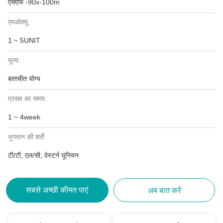
एसएफ -90x-100m
एमओक्यू:
1 ~ 5UNIT
मूल्य:
बातचीत योग्य
प्रसव का समय:
1 ~ 4week
भुगतान की शर्तें:
टी/टी, एल/सी, वेस्टर्न यूनियन
सबसे अच्छी कीमत पाएं
अब बात करें