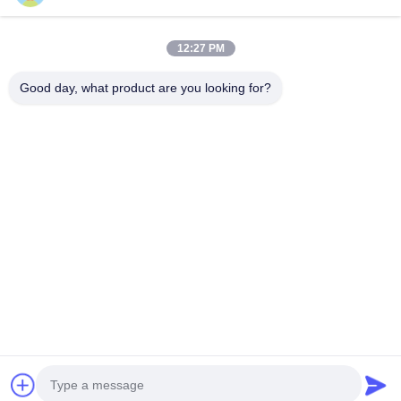
त्वरित संपर्क
12:27 PM
टेलीफोन
Good day, what product are you looking for?
0086-19952400441
ईमेल
susy@tetheredsystem.com
पता
कमरा 1813, ब्लॉक सी, नंबर 88 पुलिन रोड, पुकोउ जिला, नानजिंग शहर,
जियांग्सू प्रांत, चीन
गोपनीयता नीति
|
साइटमैप
चीन अच्छी गुणवत्ता टैथर्ड सिस्टम आपूर्तिकर्ता. कॉपीराइट © 2025-2026 Nanjing
Airfly Electronic Technology Co., Ltd. सभी अधिकार सुरक्षित हैं।