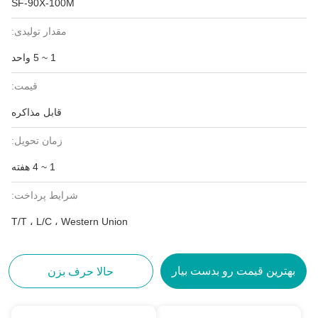
SF-90X-100M
مقدار تولیدی:
1 ~ 5 واحد
قیمت:
قابل مذاکره
زمان تحویل:
1 ~ 4 هفته
شرایط پرداخت:
T/T ، L/C ، Western Union
بهترین قیمت رو بدست بیار
حالا حرف بزن