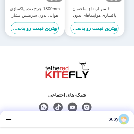
۶۰۰۰ متر ارتفاع ساختمان
1300mm چرخ دنده پاکسازی
پاکسازی هواپیماهای بدون
هوایی بدون سرنشین فشار
سرنشین قدرت شستن
شستشوی بدون سرنشین زمان
بهترین قیمت رو بدست بیار
بهترین قیمت رو بدست بیار
هواپیماهای بدون سرنشین SF-
پرواز طولانی SF-90X-110
90X-150 بادبادک
بادبادک
شبکه های اجتماعی
susy
تماس سریع