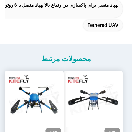
پهپاد متصل برای پاکسازی در ارتفاع بالا,پهپاد متصل با 6 روتور,پهپاد بدون سرنشین متصل با 6 روتور
Tethered UAV
محصولات مرتبط
ویدیو
ویدیو