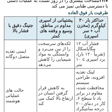
۲۴/۷
مساحت بیشتری را در روز نسبت به عملیات دستی
با دسترسی طنابی تمیز می کند
ظرفیت بار فوق العاده
حداکثر بار ۳۰
پشتیبانی از اسپری
کیلوگرم (مخزن
مداوم در مناطق
جتینگ دقیق با
آب + سر
وسیع و وقفه های
فشار بالا
اسپری)
کمتر
فشار آب ۱۲
لکه‌های سرسخت
مگاپاسکال
را از بین می‌برد و
ایمنی تغذیه
(تقریباً ۱۲۰ بار)،
وابستگی به مواد
متصل دوگانه
برد اسپری ≥ ۱۰
شیمیایی را کاهش
متر
می‌دهد
لینک تغذیه
افزونه، طراحی
سیستم
محافظت شده،
به کاهش قرار
حالت های
مقاوم در برابر
گرفتن انسان در
عملیاتی
باد تا سطح ۶،
ارتفاع بالا کمک می
هوشمند
کار در دمای -۲۰
کند
درجه سانتیگراد