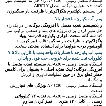
ایستگاه متصل زمینی – AF-G30
راه حل ما: سیستم تمیز
کننده جت هوایی دوگانه متصل AIRFLY
این سیستم یک
پلتفرم هگزاکوپتر با ظرفیت بار سنگین
وزن
پمپ آب یکپارچه با فشار بالا
و یک
سیستم تغذیه متصل با افزونگی دوگانه
را در یک راه
حل تمیز کردن برای پروژه های بلند و صنعتی ترکیب می
کند.
سه گانه سخت افزاری یکپارچه قدرتمند
·
پهپاد
هگزاکوپتر با ظرفیت بار سنگین: قاب فیبر کربن +
آلومینیوم درجه هواپیما برای استفاده صنعتی سخت.
·
پمپ آب یکپارچه با فشار بالا: واحد پمپ با کارایی بالا ۷.۵
کیلووات ثبت شده برای خروجی جت قوی و پایدار.
ایستگاه متصل زمینی – AF-G30
سیستم تغذیه متصل با
افزونگی دوگانه: لینک تغذیه اصلی + پشتیبان برای کاهش
خطر قطع برق در حین عملیات.
فناوری و ارزش
پیشگامانه
ایستگاه متصل زمینی – AF-G30
ویژگی های فنی
ارزش
صنعت
ایستگاه متصل زمینی – AF-G30
تغذیه ۱۲ کیلوواتی
زمینی → کابل ۱۲۰ متری → تمیز کردن مداوم