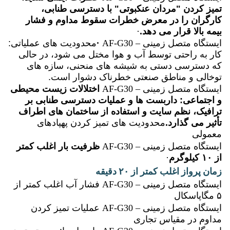
تمیز کردن "مردان عنکبوتی" با دسترسی طنابی،
کارگران را در معرض خطرات سقوط مداوم و فشار
بیمه بالا قرار می دهد.
·
ایستگاه متصل زمینی – AF-G30
·
محدودیت های عملیاتی:
کار به راحتی توسط آب و هوا مختل می شود، در حالی
که دسترسی دستی به شیشه های منحنی، سازه های
توخالی و مناطق صنعتی خطرناک دشوار است.
ایستگاه متصل زمینی – AF-G30
اختلالات زیست محیطی
و اجتماعی: داربست ها و عملیات دسترسی طنابی بر
ترافیک، نظم سایت و استفاده از ساختمان های اطراف
تأثیر می گذارد.
محدودیت های تمیز کردن پهپادهای
معمولی
ایستگاه متصل زمینی – AF-G30
ظرفیت بار اغلب کمتر
از ۱۰ کیلوگرم
·
زمان پرواز اغلب کمتر از ۲۰ دقیقه
ایستگاه متصل زمینی – AF-G30
فشار آب اغلب کمتر از
۵ مگاپاسکال
ایستگاه متصل زمینی – AF-G30
عملیات تمیز کردن
مداوم در مقیاس تجاری