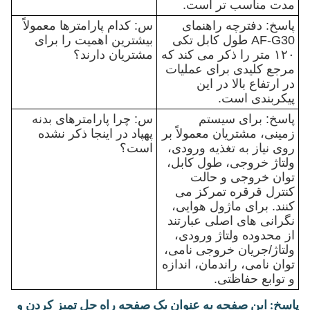
مدت مناسب تر است.
پاسخ: دفترچه راهنمای
س: کدام پارامترها معمولاً
AF-G30 طول کابل تکی
بیشترین اهمیت را برای
۱۲۰ متر را ذکر می کند که
مشتریان دارند؟
مرجع کلیدی برای عملیات
در ارتفاع بالا در این
پیکربندی است.
پاسخ: برای سیستم
س: چرا پارامترهای بدنه
زمینی، مشتریان معمولاً بر
پهپاد در اینجا ذکر نشده
روی نیاز به تغذیه ورودی،
است؟
ولتاژ خروجی، طول کابل،
توان خروجی و حالت
کنترل قرقره تمرکز می
کنند. برای ماژول هوایی،
نگرانی های اصلی عبارتند
از محدوده ولتاژ ورودی،
ولتاژ/جریان خروجی نامی،
توان نامی، راندمان، اندازه
و توابع حفاظتی.
پاسخ: این صفحه به عنوان یک صفحه راه حل تمیز کردن و