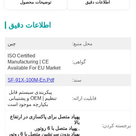
اطلاعات دقیق
توضیحات محصول
اطلاعات دقیق
محل منبع:
چین
ISO Certified 
گواهی:
Manufacturing | CE 
Available For EU Market
سند:
SF-91X-100M-En.pdf
پیکربندی سیستم قابل 
قابلیت ارائه:
تنظیم | OEM و پشتیبانی 
یکپارچه موجود است
پهپاد متصل برای پاکسازی در ارتفاع 
بالا
برجسته کردن:
, 
پهپاد متصل با 6 روتور
, 
پهپاد بدون سرنشین متصل با 6 روتور