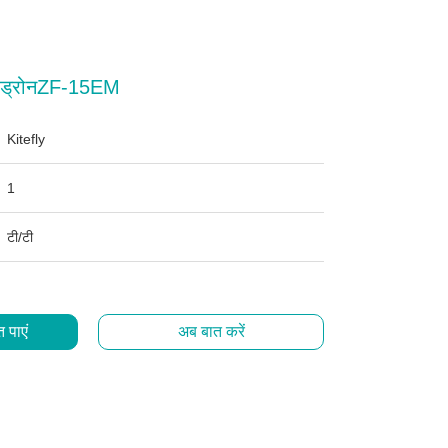
ल ड्रोनZF-15EM
Kitefly
1
टी/टी
 पाएं
अब बात करें