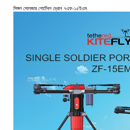
সিঙ্গল সোলজার পোর্টেবল ড্রোন ৭এফ-১৫ইএম