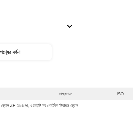
পণ্যের বর্ণনা
সাক্ষ্যদান:
ISO
ক ড্রোন ZF-15EM
, 
ওয়ারেন্টি সহ পোর্টেবল টিথারড ড্রোন