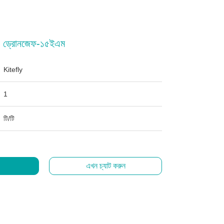
য ড্রোনজেফ-১৫ইএম
Kitefly
1
টি/টি
এখন চ্যাট করুন