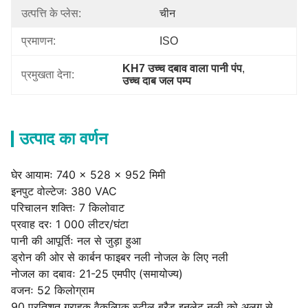
उत्पत्ति के प्लेस:
चीन
प्रमाणन:
ISO
KH7 उच्च दबाव वाला पानी पंप
, 
प्रमुखता देना:
उच्च दाब जल पम्प
उत्पाद का वर्णन
घेर आयामः 740 × 528 × 952 मिमी
इनपुट वोल्टेजः 380 VAC
परिचालन शक्तिः 7 किलोवाट
प्रवाह दरः 1 000 लीटर/घंटा
पानी की आपूर्तिः नल से जुड़ा हुआ
ड्रोन की ओर से कार्बन फाइबर नली नोजल के लिए नली
नोजल का दबावः 21-25 एमपीए (समायोज्य)
वजनः 52 किलोग्राम
90 प्रतिशत ग्राहक वैकल्पिक स्टील ब्रैड इनलेट नली को अलग से