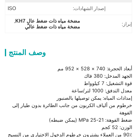
إصدار الشهادات:
ISO
مضخة مياه ذات ضغط عالٍ KH7
, 
إبراز:
مضخة مياه ذات ضغط عالي
وصف المنتج
أبعاد الحجرة: 740 × 528 × 952 مم
الجهد المدخل: 380 فاك
قوة التشغيل: 7 كيلوواط
معدل التدفق: 1000 لتر/ساعة
إمدادات المياه: يمكن توصيلها بالصنبور
خرطوم من ألياف الكربون من جانب الطائرة بدون طيار إلى
الفوهة
ضغط الفوهة: 21-25 MPa (يمكن ضبطه)
الوزن: 52 كجم
90٪ من العملاء يشترون خرطوم الدخول الاختياري من النسيج