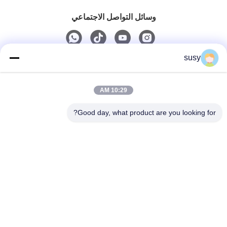
وسائل التواصل الاجتماعي
susy
اتصال سريع
10:29 AM
الهاتف
0086-19952400441
Good day, what product are you looking for?
البريد الإلكتروني
susy@tetheredsystem.com
العنوان
الغرفة 1813، الكتلة ج، رقم 88 طريق بولين، منطقة بوكو،
مدينة نانجينغ، مقاطعة جيانغسو، الصين