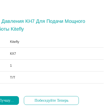
о Давления KH7 Для Подачи Мощного
ты Kitefly
:
Kitefly
КХ7
1
Т/Т
 Лучшую Цену
Побеседуйте Теперь