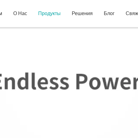
м
О Нас
Продукты
Решения
Блог
Свяж