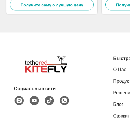
Получите самую лучшую цену
аппараты
Получ
Быстра
О Нас
Продук
Социальные сети
Решен
Блог
Свяжит