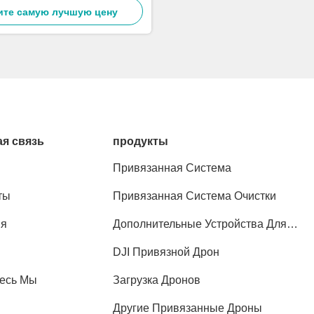
 SF-90X-150 Летучие мыши
ите самую лучшую цену
я связь
продукты
Привязанная Система
ты
Привязанная Система Очистки
ия
Дополнительные Устройства Для
Беспилотных Летательных Аппаратов
DJI Привязной Дрон
есь Мы
Загрузка Дронов
Другие Привязанные Дроны