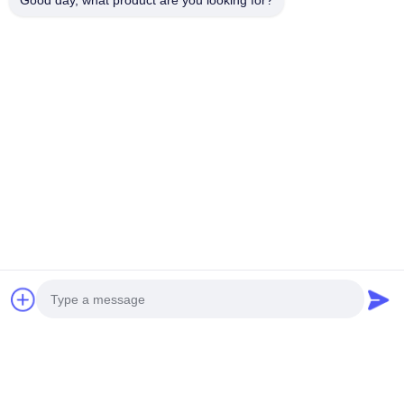
Good day, what product are you looking for?
Nouvelle génération
HÉLICOPTÈRE SANS
d'hélicoptères sans pilote H-
PILOTE LOURD S260
15
Obtenez Le Meilleur Prix
Obtenez Le Meilleur Prix
Les réseaux sociaux