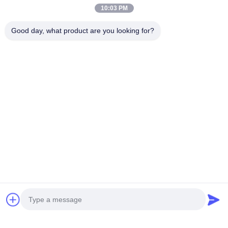
10:03 PM
Good day, what product are you looking for?
MINI BEZZAŁOGOWY
CIĘŻKI BEZZAŁOGOWY
ŚMIGŁOWNIK NOWEJ
ŚMIGŁOWNIK S260
GENERACJI H-15
Najlepszą cenę
Najlepszą cenę