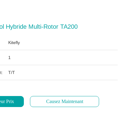
ol Hybride Multi-Rotor TA200
Kitefly
1
t:
T/T
ur Prix
Causez Maintenant