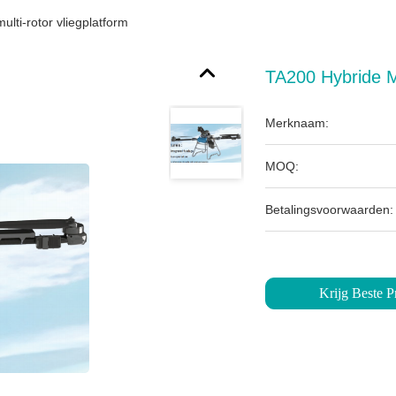
lti-rotor vliegplatform
TA200 Hybride Mu
Merknaam:
MOQ:
Betalingsvoorwaarden:
Krijg Beste Pr