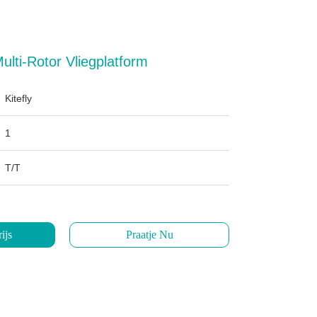
lti-Rotor Vliegplatform
Kitefly
1
T/T
ijs
Praatje Nu