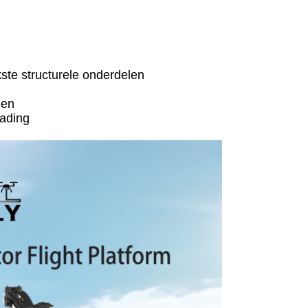
ste structurele onderdelen
jen
lading