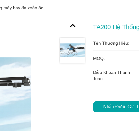
g máy bay đa xoắn ốc
TA200 Hệ Thốn
Tên Thương Hiệu:
MOQ:
Điều Khoản Thanh
Toán:
Nhận Được Giá T