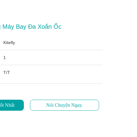
g Máy Bay Đa Xoắn Ốc
Kitefly
1
T/T
ốt Nhất
Nói Chuyện Ngay.