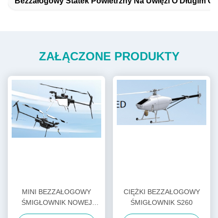
Bezzałogowy Statek Powietrzny Na Uwięzi O Długim Cz
ZAŁĄCZONE PRODUKTY
MINI BEZZAŁOGOWY
CIĘŻKI BEZZAŁOGOWY
ŚMIGŁOWNIK NOWEJ
ŚMIGŁOWNIK S260
GENERACJI H-15