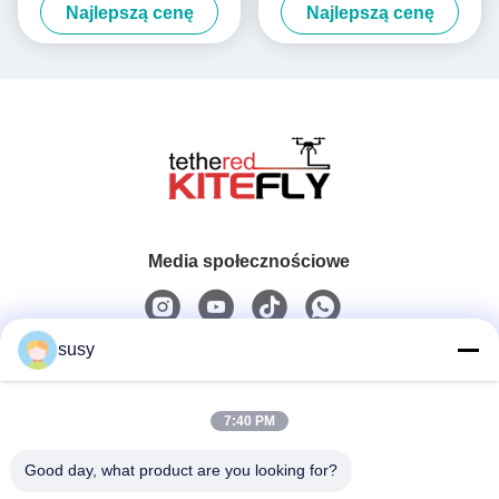
Najlepszą cenę
Najlepszą cenę
Media społecznościowe
susy
Szybki kontakt
7:40 PM
Tel.
0086-19952400441
Good day, what product are you looking for?