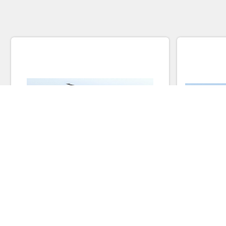
Nouvelle génération d'hélicoptères sans
HÉLICOPTÈ
pilote H-15