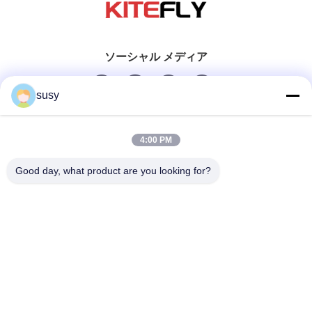
ソーシャル メディア
susy
迅速な連絡
4:00 PM
Tel
Good day, what product are you looking for?
0086-19952400441
電子メール
susy@tetheredsystem.com
住所
1813号室、C棟、浦路88番地、南京市浦口区、江蘇省、