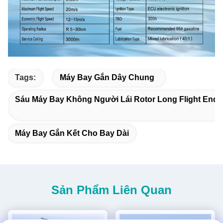
Tags:
Máy Bay Gắn Dây Chung
Sáu Máy Bay Không Người Lái Rotor Long Flight End
Máy Bay Gắn Kết Cho Bay Dài
Sản Phẩm Liên Quan