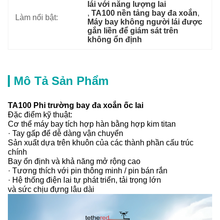
lái với năng lượng lai
, 
TA100 nền tảng bay đa xoắn
, 
Làm nổi bật:
Máy bay không người lái được 
gắn liền để giám sát trên 
không ổn định
Mô Tả Sản Phẩm
TA100 Phi trường bay đa xoắn ốc lai
Đặc điểm kỹ thuật:
Cơ thể máy bay tích hợp hàn bằng hợp kim titan
· Tay gấp để dễ dàng vận chuyển
Sản xuất dựa trên khuôn của các thành phần cấu trúc
chính
Bay ổn định và khả năng mở rộng cao
· Tương thích với pin thông minh / pin bán rắn
· Hệ thống điện lai tự phát triển, tải trọng lớn
và sức chịu đựng lâu dài