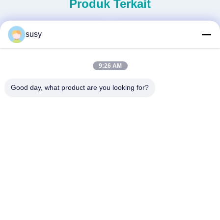
Produk Terkait
susy
9:26 AM
Good day, what product are you looking for?
HELIKOPTER MINI TANPA
Helikopter Tugas Berat
Awak GENERASI BARU H-
TIDAK DIREKSI S260
15
Dapatkan Harga Terbaik
Dapatkan Harga Terbaik