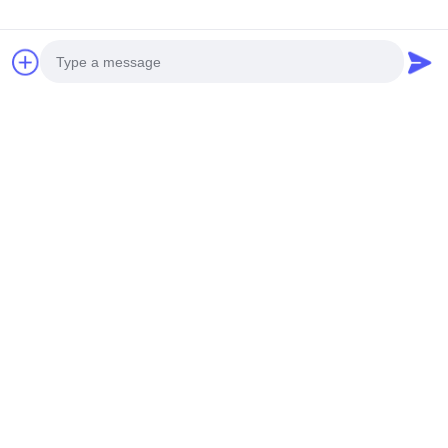
Media Sosial
Photo
Kontak Cepat
Video Call
Audio Call
Telp
0086-19952400441
E-Mail
susy@tetheredsystem.com
Alamat