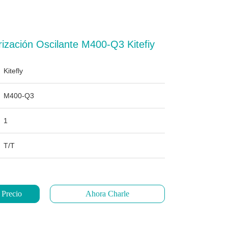
rización Oscilante M400-Q3 Kitefiy
Kitefly
M400-Q3
1
T/T
 Precio
Ahora Charle