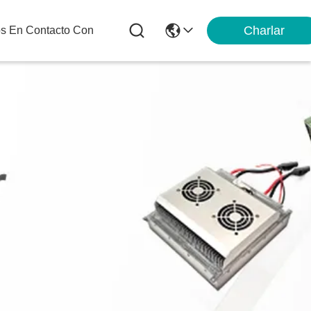
Charlar
os En Contacto Con