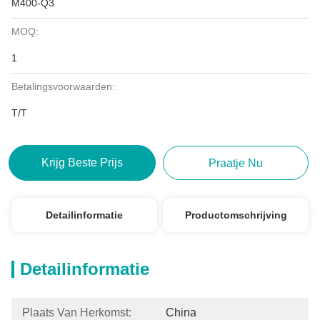
M400-Q3
MOQ:
1
Betalingsvoorwaarden:
T/T
Krijg Beste Prijs
Praatje Nu
Detailinformatie
Productomschrijving
Detailinformatie
Plaats Van Herkomst:
China