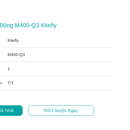
Động M400-Q3 Kitefiy
Kitefly
M400-Q3
1
n:
T/T
ốt Nhất
Nói Chuyện Ngay.