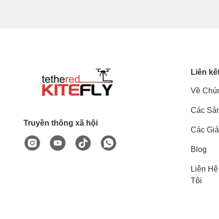
Liên kế
Về Chún
Các Sả
Truyền thông xã hội
Các Giả
Blog
Liên Hệ
Tôi