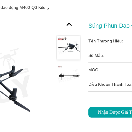
dao động M400-Q3 Kitefiy
Súng Phun Dao 
Tên Thương Hiệu:
Số Mẫu:
MOQ:
Điều Khoản Thanh Toá
Nhận Được Giá T