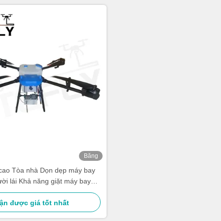
Băng
hình
cao Tòa nhà Dọn dẹp máy bay
ời lái Khả năng giặt máy bay
gười lái SF-90X-150 Kitefly
ận được giá tốt nhất