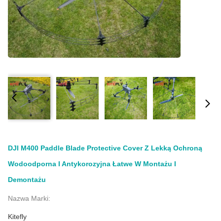
DJI M400 Paddle Blade Protective Cover Z Lekką Ochroną
Wodoodporna I Antykorozyjna Łatwe W Montażu I
Demontażu
Nazwa Marki:
Kitefly