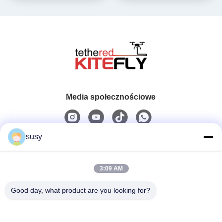
Media społecznościowe
susy
Szybki kontakt
3:09 AM
Tel.
0086-19952400441
Good day, what product are you looking for?
Wiadomość Elektroniczna