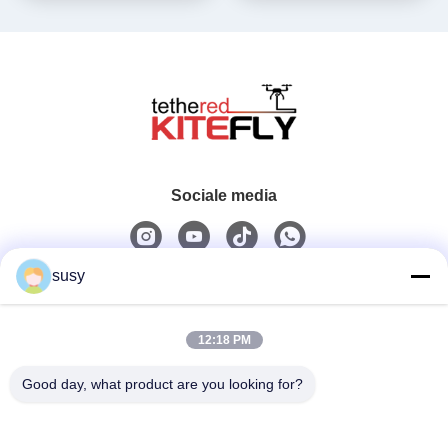
Sociale media
susy
Snel contact
12:18 PM
Tel.
0086-19952400441
Good day, what product are you looking for?
E-Mail