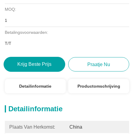
MOQ:
1
Betalingsvoorwaarden:
T/T
Krijg Beste Prijs
Praatje Nu
Detailinformatie
Productomschrijving
Detailinformatie
Plaats Van Herkomst:
China