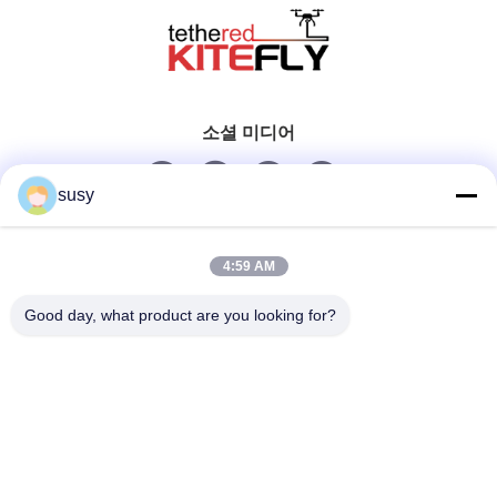
소셜 미디어
susy
빠른 연락
4:59 AM
Tel
Good day, what product are you looking for?
0086-19952400441
이메일
susy@tetheredsystem.com
주소