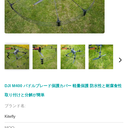
DJI M400 パドルブレード保護カバー 軽量保護 防水性と耐腐食性
取り付けと分解が簡単
ブランド名:
Kitefly
MOQ: