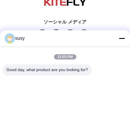
ソーシャル メディア
susy
迅速な連絡
12:55 PM
Tel
Good day, what product are you looking for?
0086-19952400441
電子メール
susy@tetheredsystem.com
住所
1813号室、C棟、浦路88番地、南京市浦口区、江蘇省、