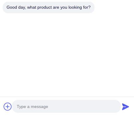
Good day, what product are you looking for?
MINI BEZZAŁOGOWY
CIĘŻKI BEZZAŁOGOWY
ŚMIGŁOWNIK NOWEJ
ŚMIGŁOWNIK S260
GENERACJI H-15
Najlepszą cenę
Najlepszą cenę
Media społecznościowe