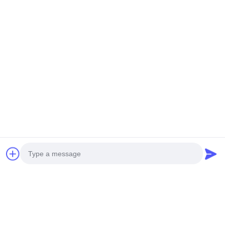
HELIKOPTER MINI TANPA
Helikopter Tugas Berat
Awak GENERASI BARU H-
TIDAK DIREKSI S260
15
Dapatkan Harga Terbaik
Dapatkan Harga Terbaik
Media Sosial
Photo