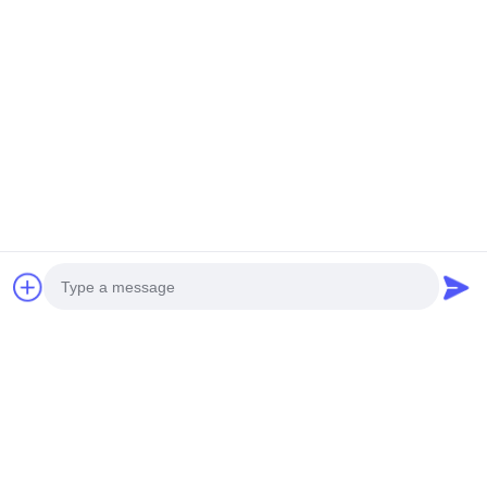
NIEUWE GENERATIE MINI
ZWARE ONBEMANDE
ONBEMANDE HELIKOPTER
HELIKOPTERT S260
H-15
Krijg Beste Prijs
Krijg Beste Prijs
Sociale media
Photo
Snel contact
Video Call