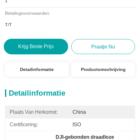
1
Betalingsvoorwaarden:
T/T
Krijg Beste Prijs
Praatje Nu
Detailinformatie
Productomschrijving
Detailinformatie
Plaats Van Herkomst:
China
Certificering:
ISO
DJI-gebonden draadloze 