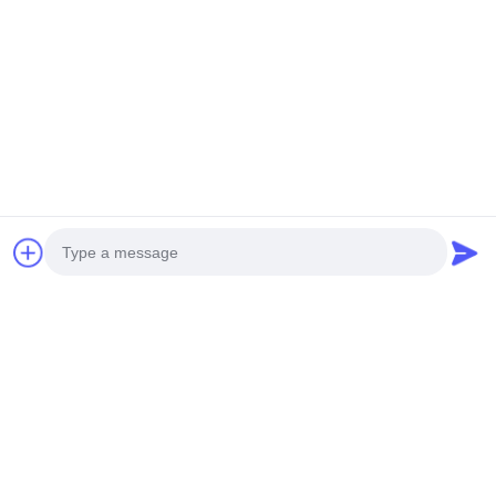
Neue Generation MINI
Unbemannter
unbemannter Hubschrauber
Hochleistungshubschrauber
H-15
S260
Erhalten Sie Besten Preis
Erhalten Sie Besten Preis
Soziale Medien
Photo
Schnelle Kontaktaufnahme
Video Call
Audio Call
Telefon