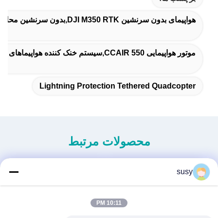
هواپیمای بدون سرنشین DJI M350 RTK,بدون سرنشین محافظ برق,چهارچرخه دار محافظت از رعد و برق
موتور هواپیمایی 550 CCAIR,سیستم خنک کننده هواپیماهای بدون سرنشین DJI,عملکرد خنک کننده موتور هواپیما
Lightning Protection Tethered Quadcopter
محصولات مرتبط
susy
10:11 PM