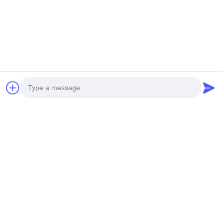
최고의 가격을 얻으십시오
최고의 가격을 얻으십시오
소셜 미디어
Photo
Video Call
빠른 연락
Audio Call
Tel
0086-19952400441