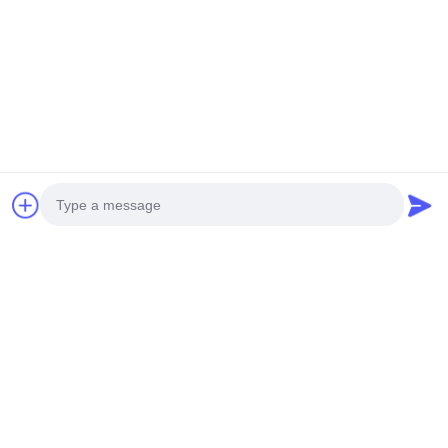
AL-35A বাঁধা ক্যাবল
AL-25A কেবল
সেরা দাম পান
সেরা দাম পান
সোশ্যাল মিডিয়া
Photo
Video Call
দ্রুত যোগাযোগ
Audio Call
টেলিফোন