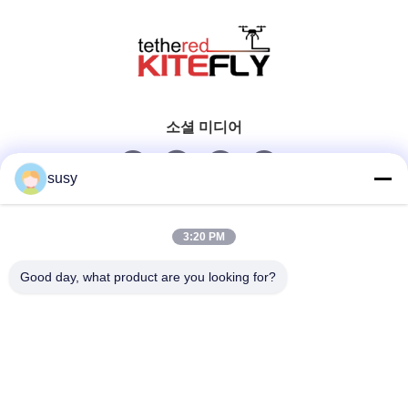
소셜 미디어
susy
빠른 연락
3:20 PM
Tel
Good day, what product are you looking for?
0086-19952400441
이메일
susy@tetheredsystem.com