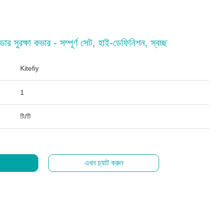
সুরক্ষা কভার - সম্পূর্ণ সেট, হাই-ডেফিনিশন, স্বচ্ছ
Kitefiy
1
টি/টি
এখন চ্যাট করুন