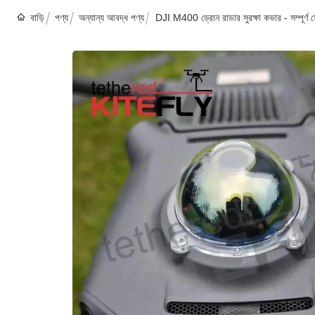
বাড়ি
পণ্য
অন্যান্য আবদ্ধ পণ্য
DJI M400 ড্রোন রাডার সুরক্ষা কভার - সম্পূর্ণ স