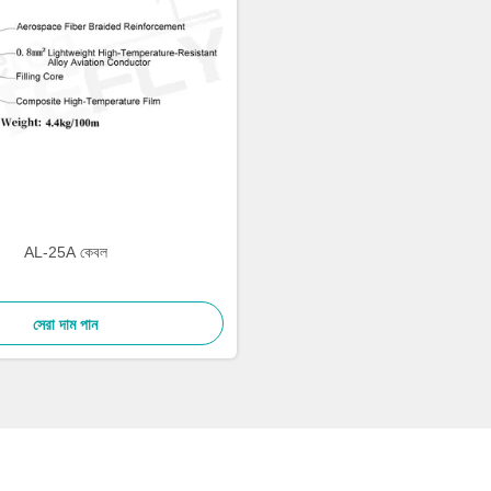
AL-25A কেবল
সেরা দাম পান