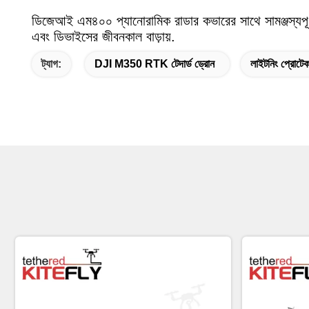
ডিজেআই এম৪০০ প্যানোরামিক রাডার কভারের সাথে সামঞ্জস্যপূর্ণ
এবং ডিভাইসের জীবনকাল বাড়ায়.
ট্যাগ:
DJI M350 RTK টেদার্ড ড্রোন
লাইটনিং প্রোটেক