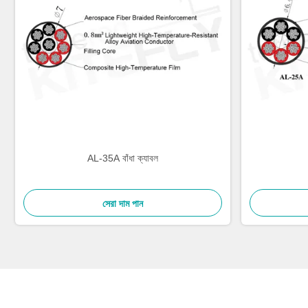
AL-35A বাঁধা ক্যাবল
সেরা দাম পান