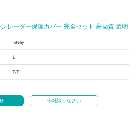
ドローンレーダー保護カバー 完全セット 高画質 透明
Kitefiy
1
T/T
せ
今雑談しなさい