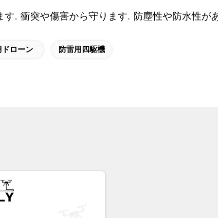
します. 衝突や傷害から守ります. 防塵性や防水性
用ドローン
防雷用四駆機