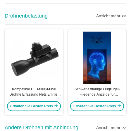
Drohnenbelastung
Ansicht mehr >>
Kompatible DJI M300/M350
Schwerlastfähige Flugflügel-
Drohne Erfassung Netz Emitter
Fliegende Anzeige für
Drohne Modul Schnellentladung
Firmenveranstaltungen
Kitefiy
Erhalten Sie Besten Preis
Erhalten Sie Besten Preis
Andere Drohnen mit Anbindung
Ansicht mehr >>