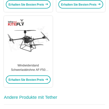
Erhalten Sie Besten Preis
Erhalten Sie Besten Preis
Windwiderstand
Schwerlastdrohne AF-F50
angeschlossenes unbemanntes
Luftfahrzeug 50 kg Nutzlast Kitefiy
Erhalten Sie Besten Preis
Andere Produkte mit Tether