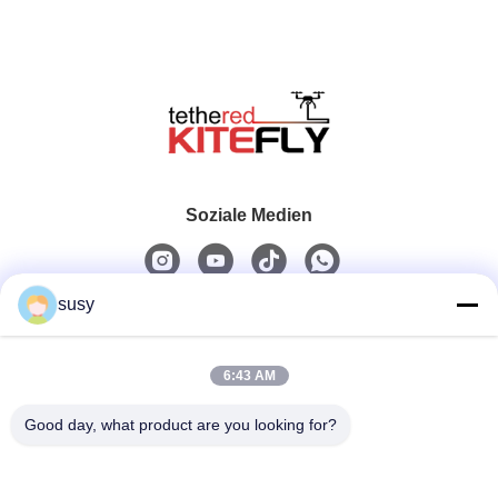
Soziale Medien
susy
Schnelle Kontaktaufnahme
6:43 AM
Telefon
0086-19952400441
Good day, what product are you looking for?
E-Mail