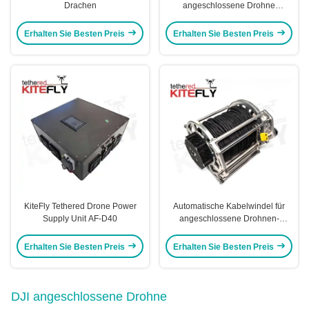
Drachen
angeschlossene Drohne
Stromversorgung
Bodenstromquelle D4 Kitefly
Erhalten Sie Besten Preis
Erhalten Sie Besten Preis
KiteFly Tethered Drone Power
Automatische Kabelwindel für
Supply Unit AF-D40
angeschlossene Drohnen-
Stromsysteme AF-P1
Erhalten Sie Besten Preis
Erhalten Sie Besten Preis
DJI angeschlossene Drohne