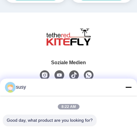
Soziale Medien
susy
Schnelle Kontaktaufnahme
8:22 AM
Telefon
0086-19952400441
Good day, what product are you looking for?