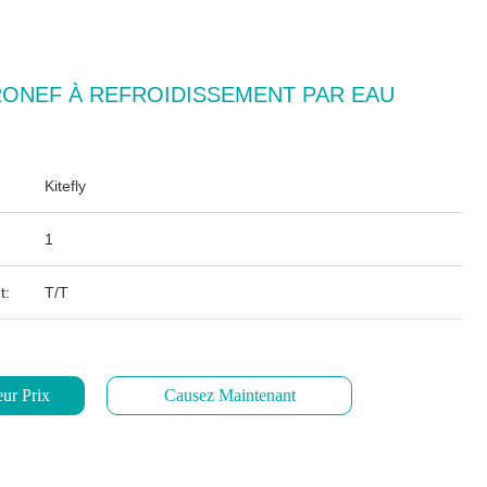
ONEF À REFROIDISSEMENT PAR EAU
Kitefly
1
t:
T/T
ur Prix
Causez Maintenant