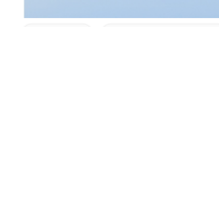
Les Étiquettes:
DJI M350 RTK Drone Attaché