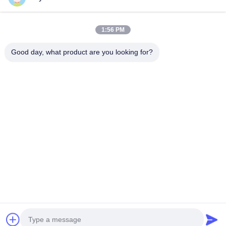
Contato rápido
1:56 PM
Telefone
0086-19952400441
Good day, what product are you looking for?
E-Mail
susy@tetheredsystem.com
Endereço
Sala 1813, Bloco C, n.o 88 da Rua Pulin, distrito de
Pukou, cidade de Nanjing, província de Jiangsu, China
Política De Privacidade
|
Mapa Do Site
Boa qualidade de China Sistema ligado Fornecedor. © de
Copyright 2025-2026 Nanjing Airfly Electronic Technology Co.,
Ltd. . Todos os direitos reservados.