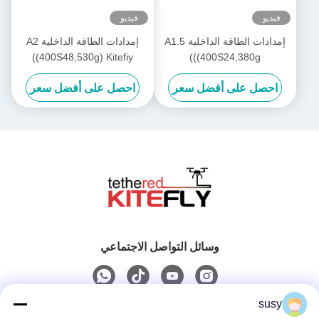
فيديو
فيديو
إمدادات الطاقة الداخلية A1.5
إمدادات الطاقة الداخلية A2
((400S48,530g) Kitefiy
((400S24,380g)
احصل على أفضل سعر
احصل على أفضل سعر
وسائل التواصل الاجتماعي
susy
اتصال سريع