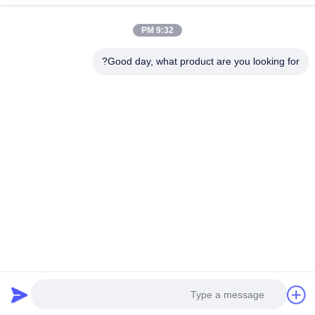
9:32 PM
الهاتف
0086-19952400441
Good day, what product are you looking for?
البريد الإلكتروني
susy@tetheredsystem.com
العنوان
الغرفة 1813، الكتلة ج، رقم 88 طريق بولين، منطقة بوكو،
مدينة نانجينغ، مقاطعة جيانغسو، الصين
سياسة الخصوصية
|
خريطة الموقع
الصين جودة جيدة النظام المرتبط المورد. حقوق الطبع والنشر © 2025-
2026 Nanjing Airfly Electronic Technology Co., Ltd. جميع الحقوق
محفوظة