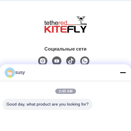
Социальные сети
susy
Быстрый контакт
2:45 AM
Телефон
0086-19952400441
Good day, what product are you looking for?
Электронная Почта