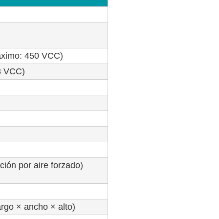
áximo: 450 VCC)
8 VCC)
ción por aire forzado)
rgo × ancho × alto)