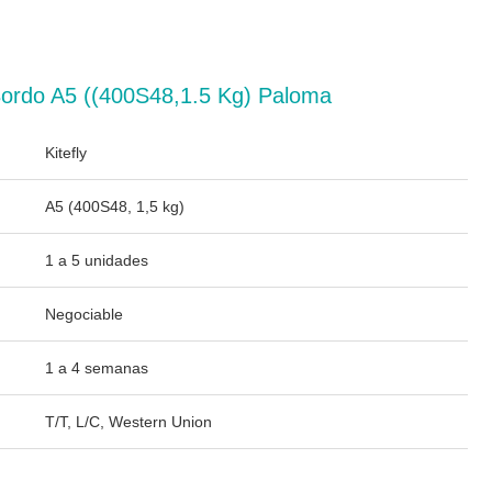
Bordo A5 ((400S48,1.5 Kg) Paloma
Kitefly
A5 (400S48, 1,5 kg)
1 a 5 unidades
Negociable
1 a 4 semanas
T/T, L/C, Western Union