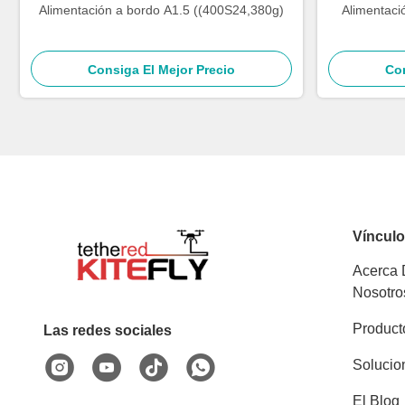
Alimentación a bordo A1.5 ((400S24,380g)
Alimentaci
Consiga El Mejor Precio
Con
Víncul
Acerca
Nosotro
Product
Las redes sociales
Solucio
El Blog