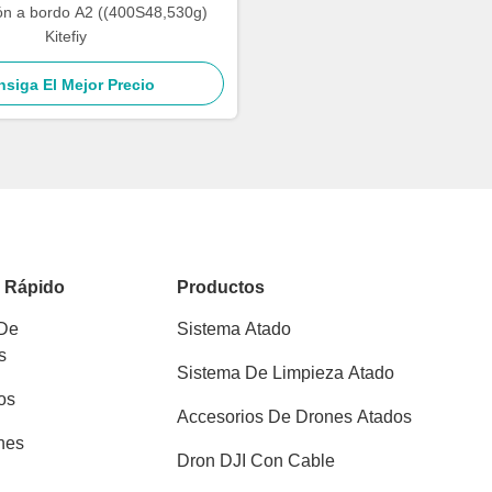
ón a bordo A2 ((400S48,530g)
Kitefiy
siga El Mejor Precio
o Rápido
Productos
 De
Sistema Atado
s
Sistema De Limpieza Atado
os
Accesorios De Drones Atados
nes
Dron DJI Con Cable