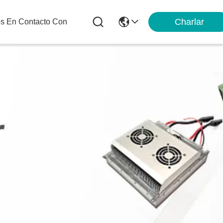
Charlar
os En Contacto Con