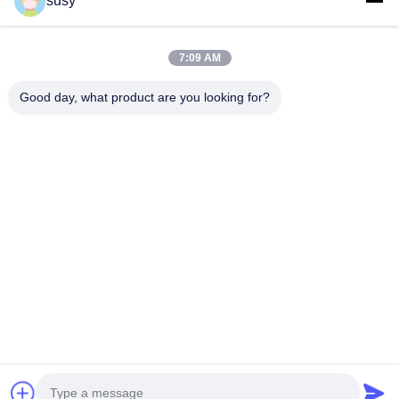
susy
Τηλ.
7:09 AM
0086-19952400441
Good day, what product are you looking for?
Ηλεκτρονικό Ταχυδρομείο
susy@tetheredsystem.com
Διεύθυνση
Δωμάτιο 1813, Μπλοκ C, No. 88 Pulin Road, Pukou
District, Nanjing City, Jiangsu Province, Κίνα
Πολιτική Μυστικότητας
|
Sitemap
Καλή ποιότητα της Κίνας Σύστημα δέσιμος Προμηθευτής.
Πνευματικά δικαιώματα © 2025-2026 Nanjing Airfly Electronic
Technology Co., Ltd. . Διατηρούνται όλα τα πνευματικά