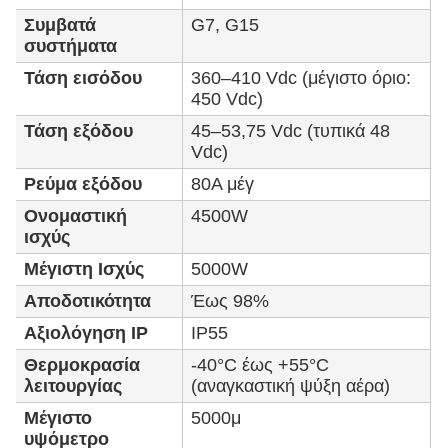
Συμβατά
G7, G15
συστήματα
Τάση εισόδου
360–410 Vdc (μέγιστο όριο:
450 Vdc)
Τάση εξόδου
45–53,75 Vdc (τυπικά 48
Vdc)
Ρεύμα εξόδου
80A μέγ
Ονομαστική
4500W
ισχύς
Μέγιστη Ισχύς
5000W
Αποδοτικότητα
Έως 98%
Αξιολόγηση IP
IP55
Θερμοκρασία
-40°C έως +55°C
λειτουργίας
(αναγκαστική ψύξη αέρα)
Μέγιστο
5000μ
υψόμετρο