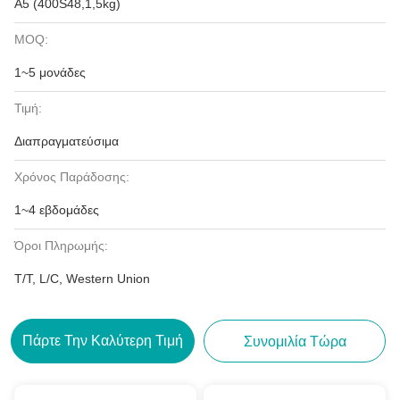
A5 (400S48,1,5kg)
MOQ:
1~5 μονάδες
Τιμή:
Διαπραγματεύσιμα
Χρόνος Παράδοσης:
1~4 εβδομάδες
Όροι Πληρωμής:
T/T, L/C, Western Union
Πάρτε Την Καλύτερη Τιμή
Συνομιλία Τώρα